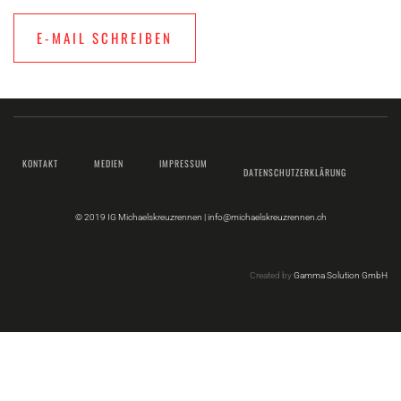
E-MAIL SCHREIBEN
KONTAKT
MEDIEN
IMPRESSUM
DATENSCHUTZERKLÄRUNG
© 2019 IG Michaelskreuzrennen |
info@michaelskreuzrennen.ch
Created by
Gamma Solution GmbH