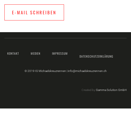
E-MAIL SCHREIBEN
KONTAKT
MEDIEN
IMPRESSUM
DATENSCHUTZERKLÄRUNG
© 2019 IG Michaelskreuzrennen |
info@michaelskreuzrennen.ch
Created by
Gamma Solution GmbH